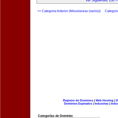
Ver Siguientes 150 >
<< Categoria Anterior (Miscelaneas (varios))
Categori
Registro de Dominios
|
Web Hosting
|
D
Dominios Expirados
|
Industrias
|
Indu
Categorías de Dominio: