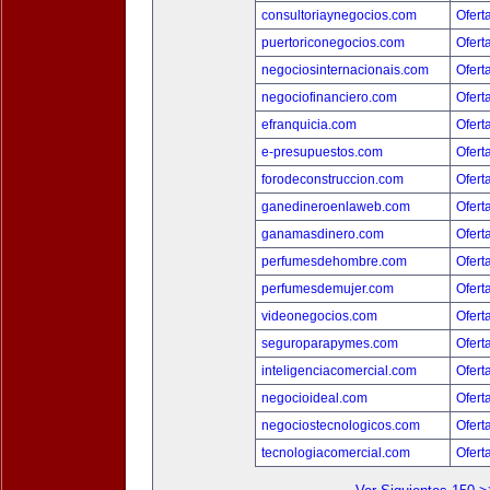
consultoriaynegocios.com
Ofert
puertoriconegocios.com
Ofert
negociosinternacionais.com
Ofert
negociofinanciero.com
Ofert
efranquicia.com
Ofert
e-presupuestos.com
Ofert
forodeconstruccion.com
Ofert
ganedineroenlaweb.com
Ofert
ganamasdinero.com
Ofert
perfumesdehombre.com
Ofert
perfumesdemujer.com
Ofert
videonegocios.com
Ofert
seguroparapymes.com
Ofert
inteligenciacomercial.com
Ofert
negocioideal.com
Ofert
negociostecnologicos.com
Ofert
tecnologiacomercial.com
Ofert