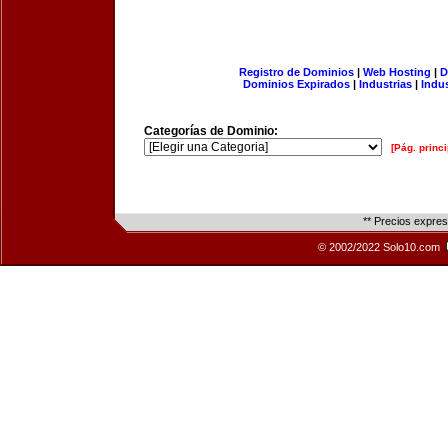
Registro de Dominios
|
Web Hosting
|
D
Dominios Expirados
|
Industrias
|
Indu
Categorías de Dominio:
[Pág. princi
** Precios expre
© 2002/2022 Solo10.com