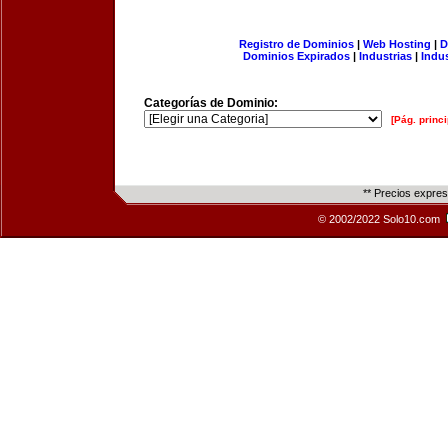
Registro de Dominios
|
Web Hosting
|
D
Dominios Expirados
|
Industrias
|
Indu
Categorías de Dominio:
[Pág. princi
** Precios expre
© 2002/2022 Solo10.com