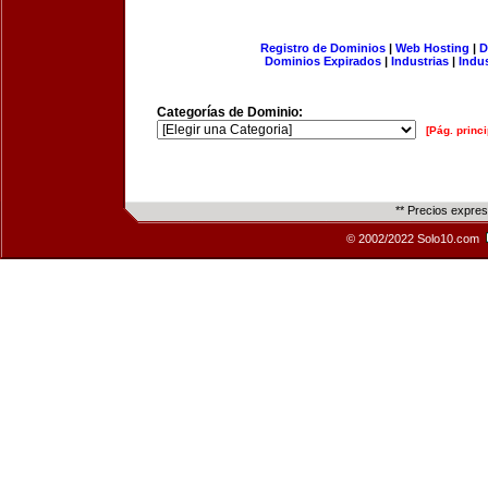
Registro de Dominios
|
Web Hosting
|
D
Dominios Expirados
|
Industrias
|
Indu
Categorías de Dominio:
[Pág. princi
** Precios expre
© 2002/2022 Solo10.com