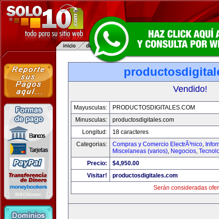
productosdigita
Vendido!
Mayusculas:
PRODUCTOSDIGITALES.COM
Minusculas:
productosdigitales.com
Longitud:
18 caracteres
Categorias:
Compras y Comercio ElectrÃ³nico
,
Info
Miscelaneas (varios)
,
Negocios
,
Tecnol
Precio:
$4,950.00
Visitar!
productosdigitales.com
Serán consideradas ofer