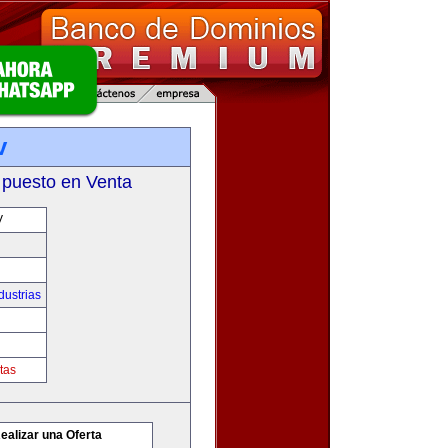
v
 puesto en Venta
V
dustrias
tas
ealizar una Oferta