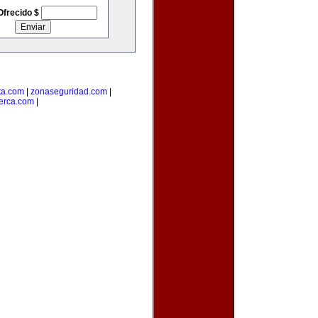
Ofrecido $
ta.com
|
zonaseguridad.com
|
erca.com
|