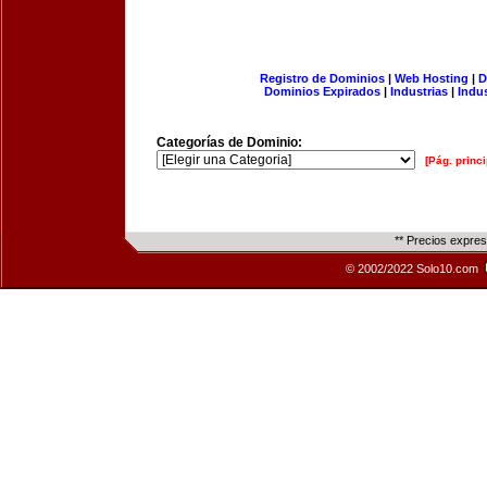
Registro de Dominios
|
Web Hosting
|
D
Dominios Expirados
|
Industrias
|
Indu
Categorías de Dominio:
[Pág. princi
** Precios expre
© 2002/2022 Solo10.com