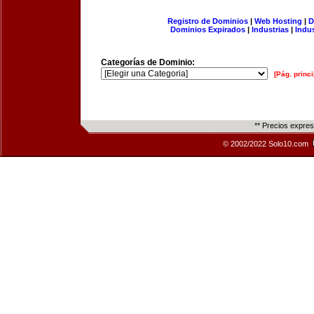
Registro de Dominios
|
Web Hosting
|
D
Dominios Expirados
|
Industrias
|
Indu
Categorías de Dominio:
[Pág. princi
** Precios expre
© 2002/2022 Solo10.com