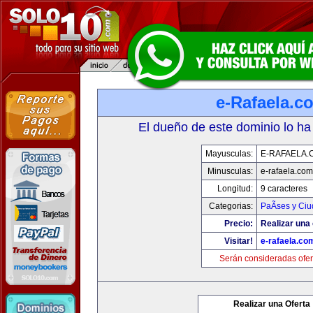
e-Rafaela.c
El dueño de este dominio lo ha
Mayusculas:
E-RAFAELA.
Minusculas:
e-rafaela.com
Longitud:
9 caracteres
Categorias:
PaÃ­ses y Ci
Precio:
Realizar una 
Visitar!
e-rafaela.co
Serán consideradas ofer
Realizar una Oferta