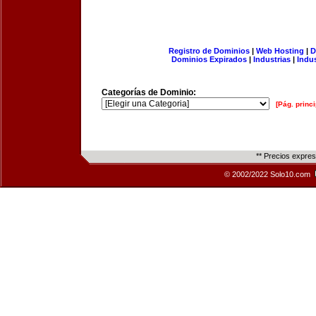
Registro de Dominios
|
Web Hosting
|
D
Dominios Expirados
|
Industrias
|
Indu
Categorías de Dominio:
[Pág. princi
** Precios expre
© 2002/2022 Solo10.com