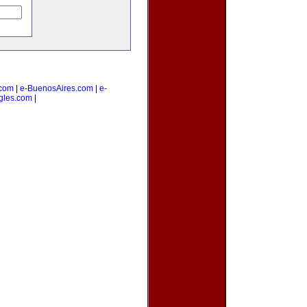
com
|
e-BuenosAires.com
|
e-
gles.com
|