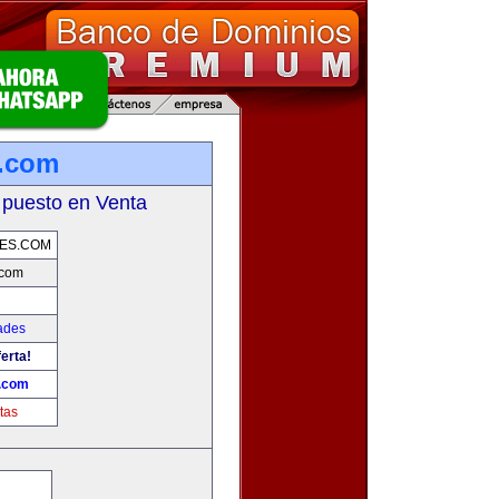
s.com
 puesto en Venta
ES.COM
.com
ades
erta!
.com
tas