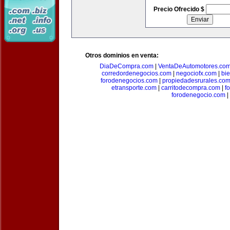
Precio Ofrecido $
Otros dominios en venta:
DiaDeCompra.com
|
VentaDeAutomotores.co
corredordenegocios.com
|
negociofx.com
|
bi
forodenegocios.com
|
propiedadesrurales.co
etransporte.com
|
carritodecompra.com
|
f
forodenegocio.com
|