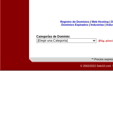
Registro de Dominios
|
Web Hosting
|
D
Dominios Expirados
|
Industrias
|
Indu
Categorías de Dominio:
[Pág. princi
** Precios expre
© 2002/2022 Solo10.com