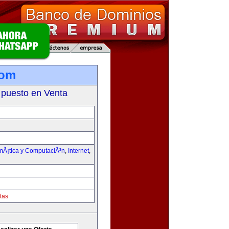
com
 puesto en Venta
rmÃ¡tica y ComputaciÃ³n
,
Internet
,
tas