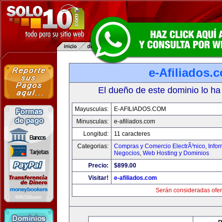
e-Afiliados.
El dueño de este dominio lo ha
Mayusculas:
E-AFILIADOS.COM
Minusculas:
e-afiliados.com
Longitud:
11 caracteres
Categorias:
Compras y Comercio ElectrÃ³nico
,
Info
Negocios
,
Web Hosting y Dominios
Precio:
$899.00
Visitar!
e-afiliados.com
Serán consideradas ofer