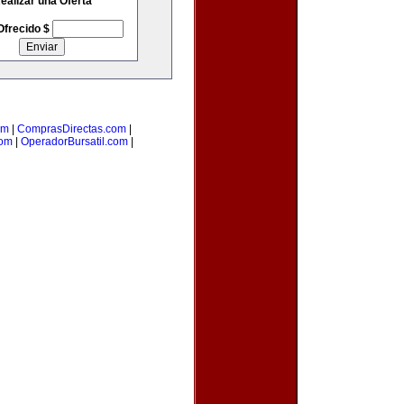
ealizar una Oferta
Ofrecido $
om
|
ComprasDirectas.com
|
com
|
OperadorBursatil.com
|