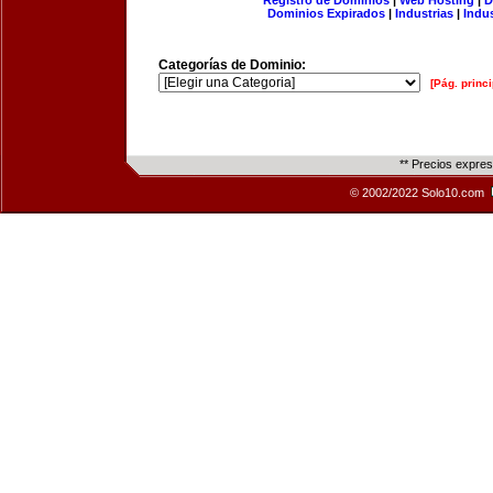
Registro de Dominios
|
Web Hosting
|
D
Dominios Expirados
|
Industrias
|
Indu
Categorías de Dominio:
[Pág. princi
** Precios expre
© 2002/2022 Solo10.com