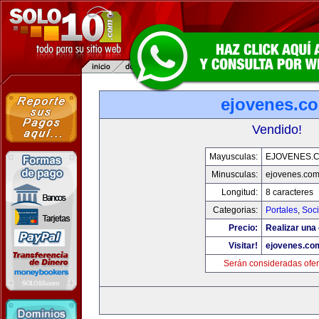
ejovenes.c
Vendido!
Mayusculas:
EJOVENES.
Minusculas:
ejovenes.co
Longitud:
8 caracteres
Categorias:
Portales
,
Soc
Precio:
Realizar una 
Visitar!
ejovenes.co
Serán consideradas ofer