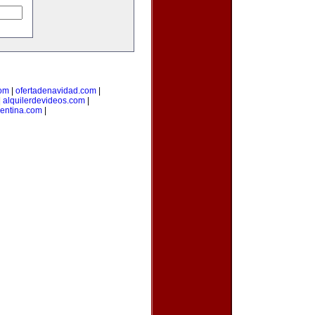
com
|
ofertadenavidad.com
|
|
alquilerdevideos.com
|
gentina.com
|