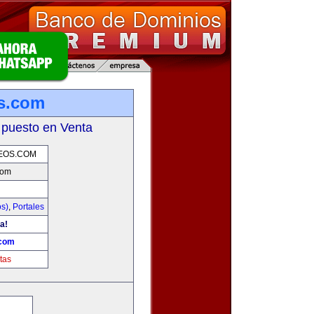
os.com
 puesto en Venta
EOS.COM
com
os)
,
Portales
a!
.com
tas