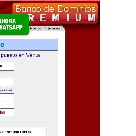
pe
 puesto en Venta
E
dustrias
tas
ealizar una Oferta