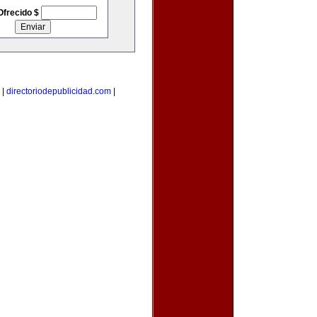
Ofrecido $
|
directoriodepublicidad.com
|