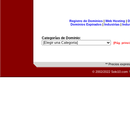
Registro de Dominios
|
Web Hosting
|
D
Dominios Expirados
|
Industrias
|
Indu
Categorías de Dominio:
[Pág. princi
** Precios expre
© 2002/2022 Solo10.com