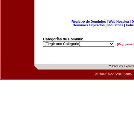
Registro de Dominios
|
Web Hosting
|
D
Dominios Expirados
|
Industrias
|
Indu
Categorías de Dominio:
[Pág. princi
** Precios expre
© 2002/2022 Solo10.com