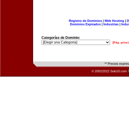
Registro de Dominios
|
Web Hosting
|
D
Dominios Expirados
|
Industrias
|
Indu
Categorías de Dominio:
[Pág. princi
** Precios expre
© 2002/2022 Solo10.com