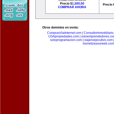
COMPRAR AHORA
Precio $
1,500.00
Precio 
COMPRAR AHORA
Otros dominios en venta:
ComprasViaInternet.com
|
ConsultorInmobiliari
USApropiedades.com
|
soloemprendedores.c
soloprogramacion.com
|
viajeroejecutivo.com
monetizeyourweb.com