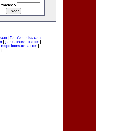
Ofrecido $
o.com
|
ZonaNegocios.com
|
om
|
guiabuenosaires.com
|
|
negocioensucasa.com
|
|