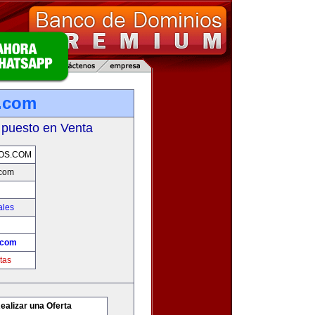
.com
 puesto en Venta
OS.COM
.com
ales
.com
tas
ealizar una Oferta