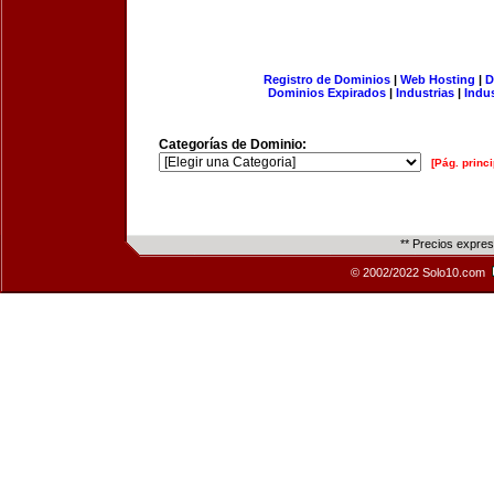
Registro de Dominios
|
Web Hosting
|
D
Dominios Expirados
|
Industrias
|
Indu
Categorías de Dominio:
[Pág. princi
** Precios expre
© 2002/2022 Solo10.com