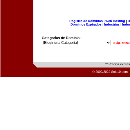
Registro de Dominios
|
Web Hosting
|
D
Dominios Expirados
|
Industrias
|
Indu
Categorías de Dominio:
[Pág. princi
** Precios expre
© 2002/2022 Solo10.com