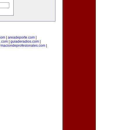
com
|
areadeporte.com
|
l.com
|
guiaderadios.com
|
rmaciondeprofesionales.com
|