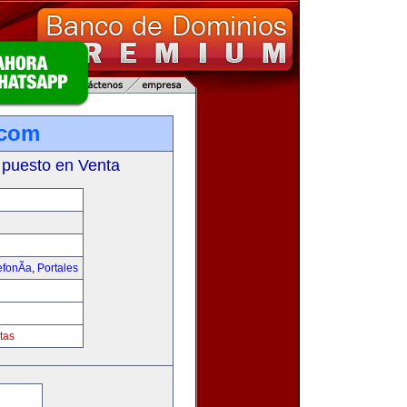
.com
 puesto en Venta
fonÃ­a
,
Portales
tas