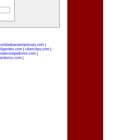
guridadparaempresas.com
|
teligentes.com
|
cibercitas.com
|
esdecompeticion.com
|
uertorico.com
|