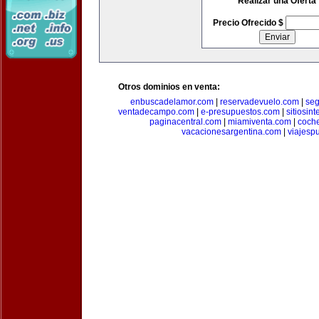
Realizar una Oferta
Precio Ofrecido $
Otros dominios en venta:
enbuscadelamor.com
|
reservadevuelo.com
|
se
ventadecampo.com
|
e-presupuestos.com
|
sitiosin
paginacentral.com
|
miamiventa.com
|
coch
vacacionesargentina.com
|
viajesp