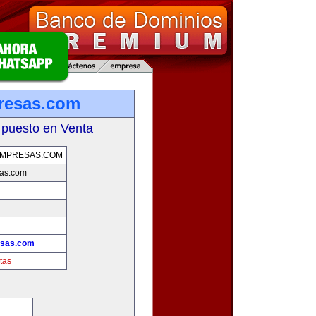
resas.com
 puesto en Venta
EMPRESAS.COM
sas.com
esas.com
tas