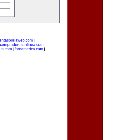
entasporlaweb.com
|
compradoresenlinea.com
|
nta.com
|
foroamerica.com
|