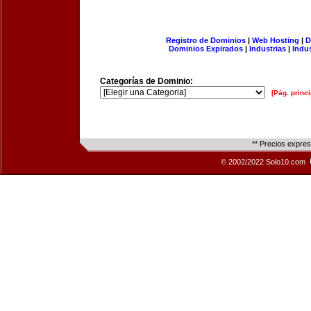
Registro de Dominios
|
Web Hosting
|
D
Dominios Expirados
|
Industrias
|
Indu
Categorías de Dominio:
[Pág. princi
** Precios expre
© 2002/2022 Solo10.com