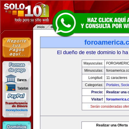
foroamerica.
El dueño de este dominio lo ha
Mayusculas:
FOROAMERI
Minusculas:
foroamerica.c
Longitud:
11 caracteres
Categorias:
Portales
,
Soci
Precio:
Realizar una o
Visitar!
foroamerica.
Serán consideradas ofer
Realizar una Oferta