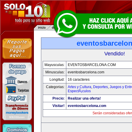
eventosbarcelo
Vendido!
Mayusculas:
EVENTOSBARCELONA.COM
Minusculas:
eventosbarcelona.com
Longitud:
16 caracteres
Categorias:
Artes y Cultura
,
Deportes
,
Juegos y Entr
EspectÃ¡culos
Precio:
Realizar una oferta!
Visitar!
eventosbarcelona.com
Serán consideradas ofer