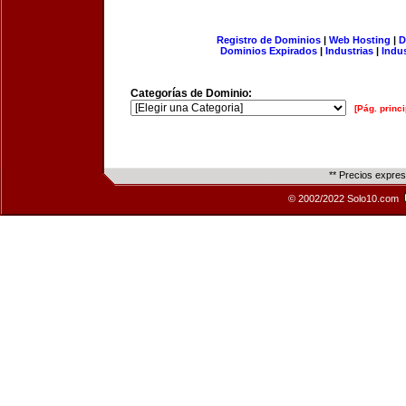
Registro de Dominios
|
Web Hosting
|
D
Dominios Expirados
|
Industrias
|
Indu
Categorías de Dominio:
[Pág. princi
** Precios expre
© 2002/2022 Solo10.com