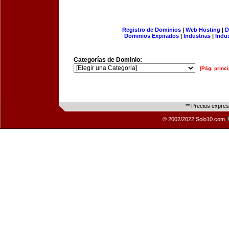
Registro de Dominios
|
Web Hosting
|
D
Dominios Expirados
|
Industrias
|
Indu
Categorías de Dominio:
[Pág. princi
** Precios expre
© 2002/2022 Solo10.com