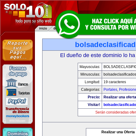
bolsadeclasifica
El dueño de este dominio lo ha
Mayusculas:
BOLSADECLASIFI
Minusculas:
bolsadeclasificado
Longitud:
19 caracteres
Categorias:
Portales
,
Profesion
Precio:
Realizar una oferta
Visitar!
bolsadeclasificad
Serán consideradas ofer
Realizar una Oferta