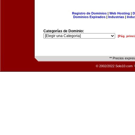
Registro de Dominios
|
Web Hosting
|
D
Dominios Expirados
|
Industrias
|
Indu
Categorías de Dominio:
[Pág. princi
** Precios expre
© 2002/2022 Solo10.com