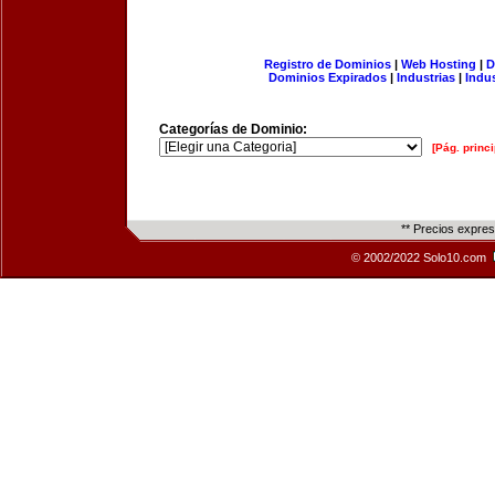
Registro de Dominios
|
Web Hosting
|
D
Dominios Expirados
|
Industrias
|
Indu
Categorías de Dominio:
[Pág. princi
** Precios expre
© 2002/2022 Solo10.com