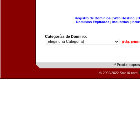
Registro de Dominios
|
Web Hosting
|
D
Dominios Expirados
|
Industrias
|
Indu
Categorías de Dominio:
[Pág. princi
** Precios expre
© 2002/2022 Solo10.com