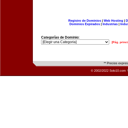
Registro de Dominios
|
Web Hosting
|
D
Dominios Expirados
|
Industrias
|
Indu
Categorías de Dominio:
[Pág. princi
** Precios expre
© 2002/2022 Solo10.com