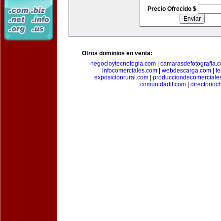
Precio Ofrecido $
Otros dominios en venta:
negocioytecnologia.com
|
camarasdefotografia.
infocomerciales.com
|
webdescarga.com
|
t
exposicionrural.com
|
producciondecomerciale
comunidadit.com
|
directorioc