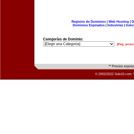
Registro de Dominios
|
Web Hosting
|
D
Dominios Expirados
|
Industrias
|
Indu
Categorías de Dominio:
[Pág. princi
** Precios expre
© 2002/2022 Solo10.com