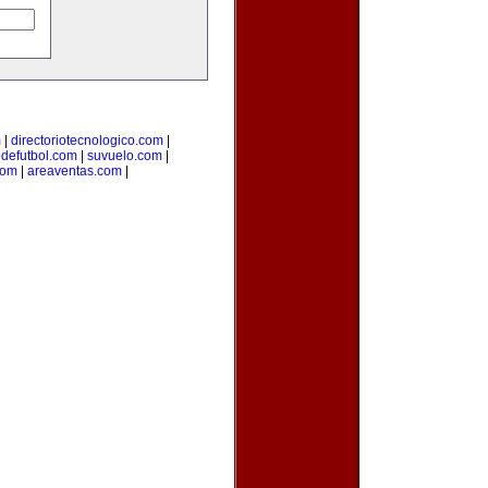
m
|
directoriotecnologico.com
|
odefutbol.com
|
suvuelo.com
|
com
|
areaventas.com
|