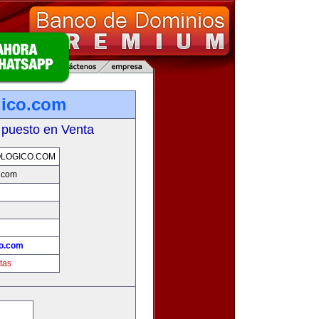
gico.com
 puesto en Venta
LOGICO.COM
o.com
co.com
tas