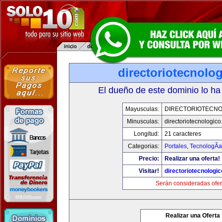
directoriotecnolo
El dueño de este dominio lo ha
Mayusculas:
DIRECTORIOTECNO
Minusculas:
directoriotecnologic
Longitud:
21 caracteres
Categorias:
Portales
,
TecnologÃ­a
Precio:
Realizar una oferta!
Visitar!
directoriotecnologi
Serán consideradas ofer
Realizar una Oferta