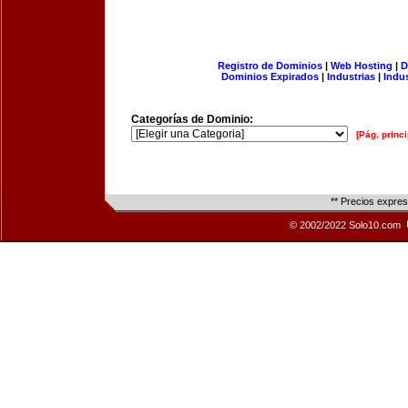
Registro de Dominios
|
Web Hosting
|
D
Dominios Expirados
|
Industrias
|
Indu
Categorías de Dominio:
[Pág. princi
** Precios expre
© 2002/2022 Solo10.com