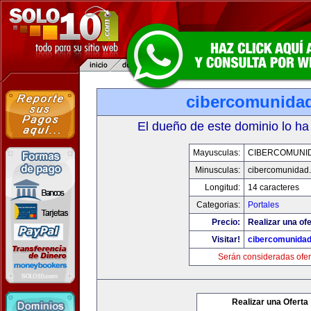
cibercomunida
El dueño de este dominio lo ha
Mayusculas:
CIBERCOMUNI
Minusculas:
cibercomunidad
Longitud:
14 caracteres
Categorias:
Portales
Precio:
Realizar una ofe
Visitar!
cibercomunida
Serán consideradas ofer
Realizar una Oferta