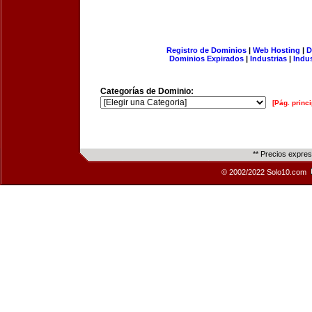
Registro de Dominios
|
Web Hosting
|
D
Dominios Expirados
|
Industrias
|
Indu
Categorías de Dominio:
[Pág. princi
** Precios expre
© 2002/2022 Solo10.com