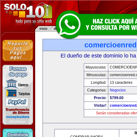
comercioenre
El dueño de este dominio lo ha
Mayusculas:
COMERCIOEN
Minusculas:
comercioenred.
Longitud:
13 caracteres
Categorias:
Negocios
Precio:
$799.00
Visitar!
comercioenred
Serán consideradas ofer
R