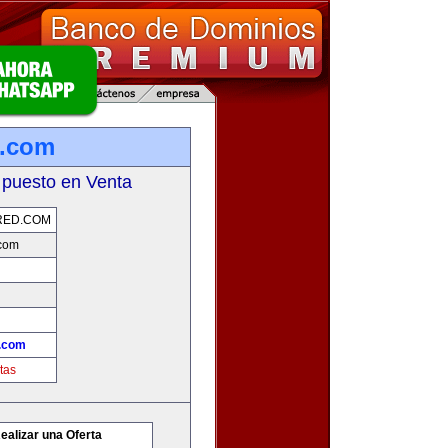
d.com
 puesto en Venta
RED.COM
com
.com
tas
ealizar una Oferta