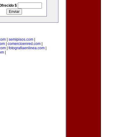
Ofrecido $
.com
|
semipisos.com
|
com
|
comercioenred.com
|
.com
|
fotografiaenlinea.com
|
com
|