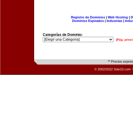
Registro de Dominios
|
Web Hosting
|
D
Dominios Expirados
|
Industrias
|
Indu
Categorías de Dominio:
[Pág. princi
** Precios expre
© 2002/2022 Solo10.com