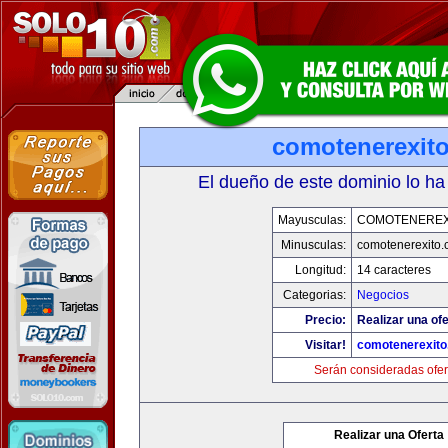
comotenerexit
El dueño de este dominio lo ha
Mayusculas:
COMOTENEREX
Minusculas:
comotenerexito
Longitud:
14 caracteres
Categorias:
Negocios
Precio:
Realizar una ofe
Visitar!
comotenerexit
Serán consideradas ofer
Realizar una Oferta