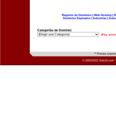
Registro de Dominios
|
Web Hosting
|
D
Dominios Expirados
|
Industrias
|
Indu
Categorías de Dominio:
[Pág. princi
** Precios expre
© 2002/2022 Solo10.com