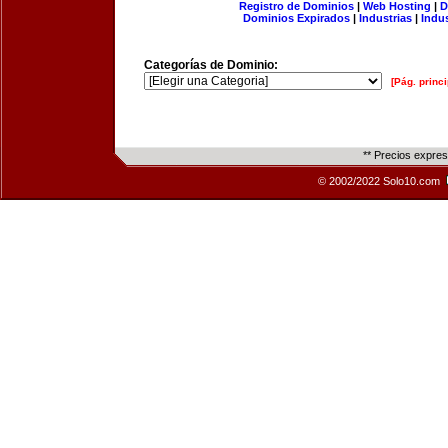
Registro de Dominios
|
Web Hosting
|
D
Dominios Expirados
|
Industrias
|
Indu
Categorías de Dominio:
[Pág. princi
** Precios expre
© 2002/2022 Solo10.com