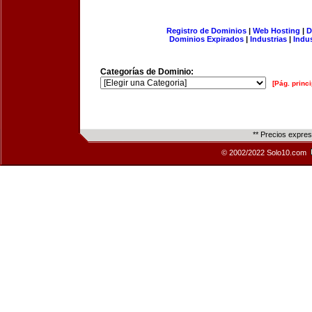
Registro de Dominios
|
Web Hosting
|
D
Dominios Expirados
|
Industrias
|
Indu
Categorías de Dominio:
[Pág. princi
** Precios expre
© 2002/2022 Solo10.com