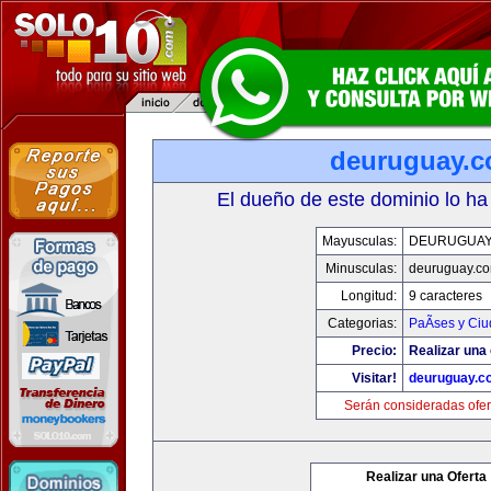
deuruguay.
El dueño de este dominio lo ha
Mayusculas:
DEURUGUAY
Minusculas:
deuruguay.c
Longitud:
9 caracteres
Categorias:
PaÃ­ses y Ci
Precio:
Realizar una 
Visitar!
deuruguay.c
Serán consideradas ofer
Realizar una Oferta