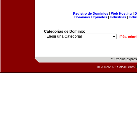
Registro de Dominios
|
Web Hosting
|
D
Dominios Expirados
|
Industrias
|
Indu
Categorías de Dominio:
[Pág. princi
** Precios expre
© 2002/2022 Solo10.com