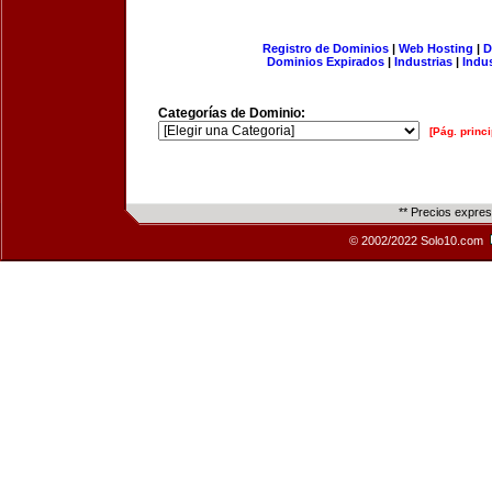
Registro de Dominios
|
Web Hosting
|
D
Dominios Expirados
|
Industrias
|
Indu
Categorías de Dominio:
[Pág. princi
** Precios expre
© 2002/2022 Solo10.com