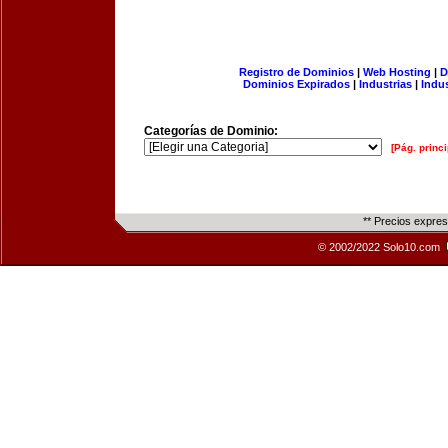
Registro de Dominios
|
Web Hosting
|
D
Dominios Expirados
|
Industrias
|
Indu
Categorías de Dominio:
[Pág. princi
** Precios expre
© 2002/2022 Solo10.com