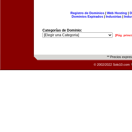
Registro de Dominios
|
Web Hosting
|
D
Dominios Expirados
|
Industrias
|
Indu
Categorías de Dominio:
[Pág. princi
** Precios expre
© 2002/2022 Solo10.com