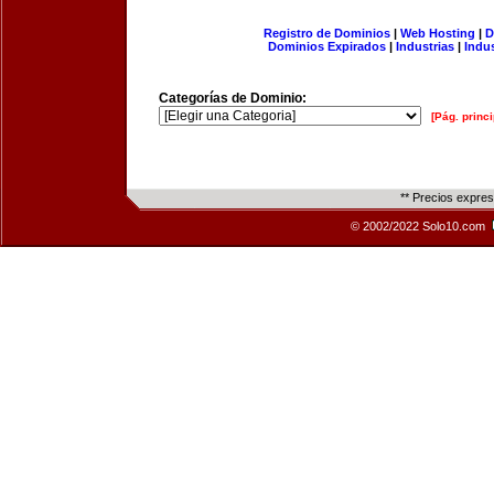
Registro de Dominios
|
Web Hosting
|
D
Dominios Expirados
|
Industrias
|
Indu
Categorías de Dominio:
[Pág. princi
** Precios expre
© 2002/2022 Solo10.com