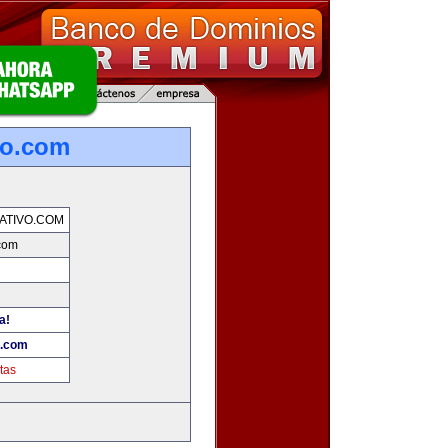
vo.com
ATIVO.COM
.com
a!
o.com
tas