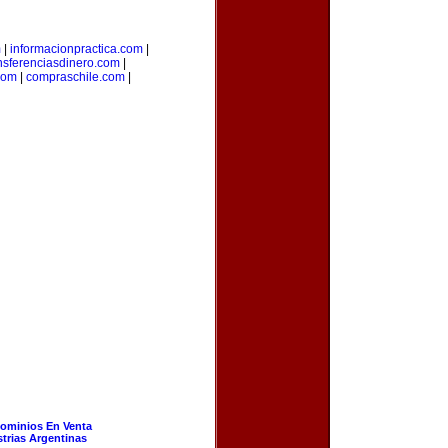
m
|
informacionpractica.com
|
nsferenciasdinero.com
|
com
|
compraschile.com
|
ominios En Venta
strias Argentinas