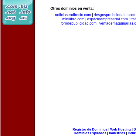
Otros dominios en venta:
noticiasendirecto.com
|
riesgosprofesionales.co
minilibro.com
|
espacioempresarial.com
|
tra
forodepublicidad.com
|
ventademaquinarias.
Registro de Dominios
|
Web Hosting
|
D
Dominios Expirados
|
Industrias
|
Indu