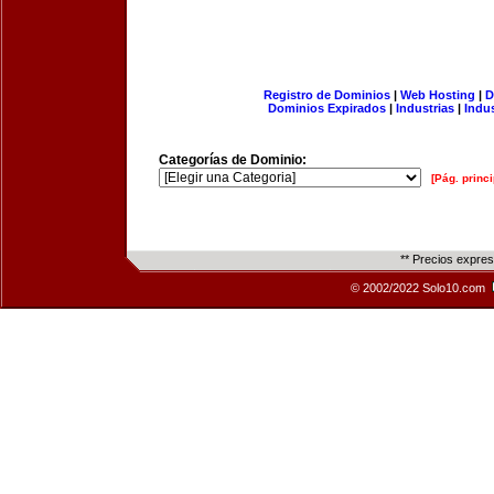
Registro de Dominios
|
Web Hosting
|
D
Dominios Expirados
|
Industrias
|
Indu
Categorías de Dominio:
[Pág. princi
** Precios expre
© 2002/2022 Solo10.com