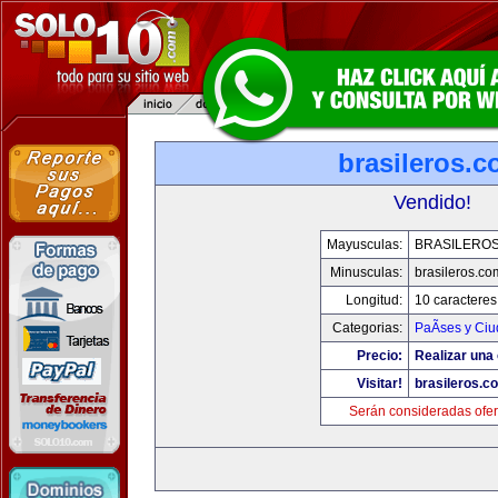
brasileros.
Vendido!
Mayusculas:
BRASILERO
Minusculas:
brasileros.co
Longitud:
10 caracteres
Categorias:
PaÃ­ses y Ci
Precio:
Realizar una 
Visitar!
brasileros.c
Serán consideradas ofer